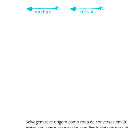
Skip
to
main
content
Selvagem teve origem como roda de conversas em 2018
organizou como associação sem fins lucrativos para 