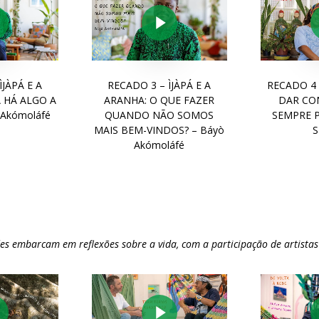
y Video
Play Video
ÌJÀPÁ E A
RECADO 3 – ÌJÀPÁ E A
RECADO 4
 HÁ ALGO A
ARANHA: O QUE FAZER
DAR CO
 Akómoláfé
QUANDO NÃO SOMOS
SEMPRE 
MAIS BEM-VINDOS? – Báyò
S
Akómoláfé
s embarcam em reflexões sobre a vida, com a participação de artistas 
y Video
Play Video