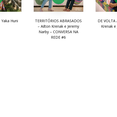
 Yaka Huni
TERRITÓRIOS ABRASADOS
DE VOLTA À
n
– Ailton Krenak e Jeremy
Krenak e
Narby – CONVERSA NA
REDE #6