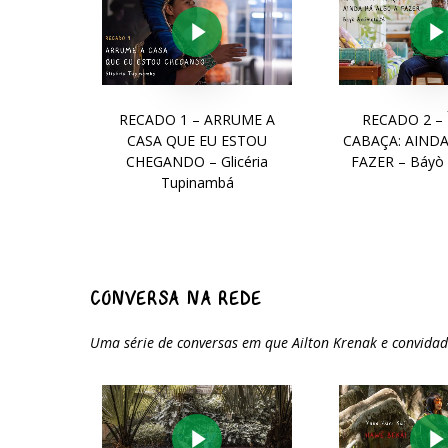
Play Video
Pla
RECADO 1 – ARRUME A
RECADO 2 – 
CASA QUE EU ESTOU
CABAÇA: AINDA
CHEGANDO – Glicéria
FAZER – Báyò
Tupinambá
CONVERSA NA REDE
Uma série de conversas em que Ailton Krenak e convidade
Play Video
Pla