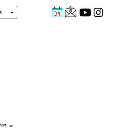
R
025, se