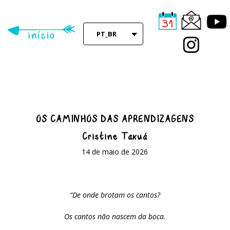
Skip
to
main
PT_BR
content
OS CAMINHOS DAS APRENDIZAGENS
Cristine Takuá
14 de maio de 2026
“De onde brotam os cantos?
Os cantos não nascem da boca.