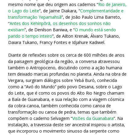
mesmo nome que deu origem aos cadernos “
Rio de Janeiro,
o Lago do Leite
”, de Jaime Diakara, “
Complementaridade e
transformação Yepamahsã
”, de João Paulo Lima Barreto,
“
Antes dos Këhíripõrã, os desenhos dos sonhos não
existiam
”, de Denilson Baniwa, e “
O mundo está sendo
parido o tempo inteiro
”, de Ailton Krenak, Álvaro Tukano,
Daiara Tukano, Francy Fontes e Idjahure Kadiwel.
Diante de reflexões sobre os cerca de 600 milhões de anos
da paisagem geológica da região, a conversa atravessou
também o Antropoceno, discutindo como a ação humana
tem deixado marcas profundas no planeta. Ainda na obra de
Vergara, surgiram diálogos sobre Yebá Buró, conhecida
como a “Avó do Mundo” pelo povo Desana, sobre o Lago
do Leite, que é como os povos do Alto Rio Negro chamam
a Baía de Guanabara, e sua relação com a viagem cósmica
da cobra-canoa, também conhecida como canoa de
transformação ou canoa de pedra, temas que também
compõem o caderno Selvagem “
Visões da Guanabara
”. Na
instalação, a travessia deste ser ancestral inspirou o artista,
que incorporou o movimento sinuoso da serpente como