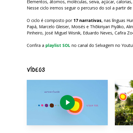
Elementos, átomos, moléculas, seiva, açúcar, calorias
Nesse ciclo iremos seguir o percurso do sol a partir de
O ciclo é composto por
17 narrativas
, nas línguas H
Papá, Marcelo Gleiser, Moisés e Thõkiriyari Piyãko, Ali
Pinheiro, José Miguel Wisnik, Eduardo Neves, Cafira Z
Confira a
playlist SOL
no canal do Selvagem no Youtube
VÍDEOS
Play Video