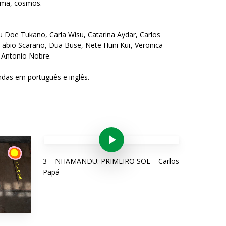
lima, cosmos.
u Doe Tukano, Carla Wisu, Catarina Aydar, Carlos
i, Fabio Scarano, Dua Busë, Nete Huni Kuï, Veronica
Antonio Nobre.
ndas em português e inglês.
Play Video
3 – NHAMANDU: PRIMEIRO SOL – Carlos
Papá