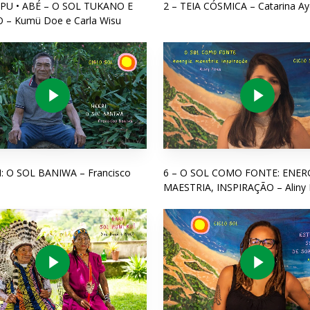
IPU • ABÉ – O SOL TUKANO E
2 – TEIA CÓSMICA – Catarina Ay
 – Kumü Doe e Carla Wisu
Play Video
Play Video
I: O SOL BANIWA – Francisco
6 – O SOL COMO FONTE: ENERG
MAESTRIA, INSPIRAÇÃO – Aliny 
Play Video
Play Video