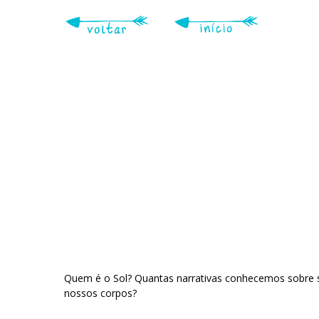
Skip
to
main
content
Quem é o Sol? Quantas narrativas conhecemos sobre s
nossos corpos?