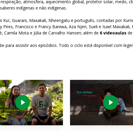
, respiração, atmosfera, aquecimento global, protetor solar, medo, c
 saberes indígenas e não indígenas.
uni Kuï, Guarani, Maxakali, Nheengatu e português, contadas por Kum
ny Pires, Francisco e Francy Baniwa, Aza Njeri, Sueli e Isael Maxakal
oé, Camila Mota e Júlia de Carvalho Hansen; além de
6 videoaulas
de 
 para assistir aos episódios. Todo o ciclo está disponível com lege
Play Video
Play Video