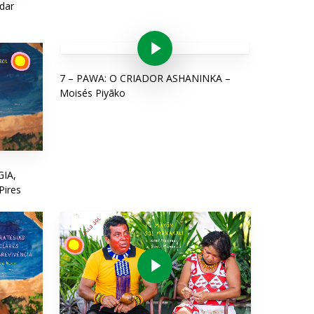
dar
Play Video
7 – PAWA: O CRIADOR ASHANINKA –
Moisés Piyãko
IA,
Pires
Play Video