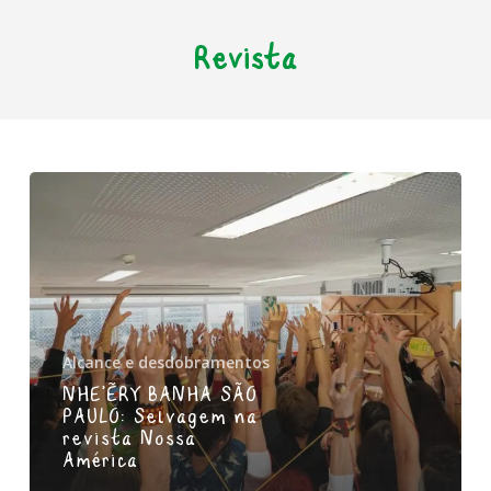
Skip
to
Revista
main
content
Alcance e desdobramentos
NHE’ËRY BANHA SÃO
PAULO: Selvagem na
revista Nossa
América