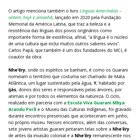
O artigo menciona também o livro
Línguas Ameríndias –
ontem, hoje e amanhã
, lançado em 2020 pela Fundação
Memorial da América Latina, que traz a beleza e a
resistência das línguas dos povos originários como
importante forma de existência, afinal, “a língua é o núcleo
de uma cultura que inclui muitos outros saberes vivos”.
Carlos Papá, que também é um dos fundadores do MCI, é
coautor da obra.
Nhe’ẽry
, onde os espíritos se banham, é como os Guarani
nomeiam o território que costuma ser chamado de Mata
Atlântica, um lugar sustentado pela água,
Y
, habitado por
ijás
, donos dos seres e responsáveis pelas árvores, por
animais e por todos os elementos da natureza.
O ciclo,
realizado em parceria com a
Escola Viva Guarani Mbya
Arandu Porã
e o Museu das Culturas Indígenas, foi gravado
durante encontros presenciais que aconteceram em junho,
no próprio museu.
Nesses encontros, além das conversas,
sete jovens artistas guarani pintaram telas sobre a
Nhe’ẽry
de antes da invasão colonial e a
Nhe’ẽry
remanescente nos