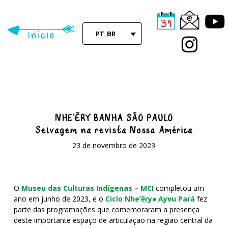
Skip
to
main
PT_BR
content
NHE’ËRY BANHA SÃO PAULO
Selvagem na revista Nossa América
23 de novembro de 2023
O
Museu das Culturas Indígenas – MCI
completou um
ano em junho de 2023, e o
Ciclo
Nhe’ẽry
● Ayvu Pará
fez
parte das programações que comemoraram a presença
deste importante espaço de articulação na região central da