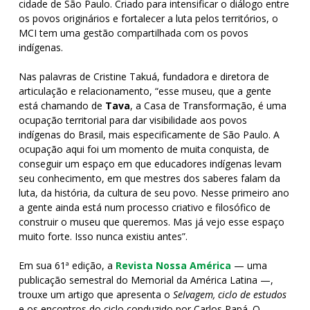
cidade de São Paulo. Criado para intensificar o diálogo entre
os povos originários e fortalecer a luta pelos territórios, o
MCI tem uma gestão compartilhada com os povos
indígenas.
Nas palavras de Cristine Takuá, fundadora e diretora de
articulação e relacionamento, “esse museu, que a gente
está chamando de
Tava
, a Casa de Transformação, é uma
ocupação territorial para dar visibilidade aos povos
indígenas do Brasil, mais especificamente de São Paulo. A
ocupação aqui foi um momento de muita conquista, de
conseguir um espaço em que educadores indígenas levam
seu conhecimento, em que mestres dos saberes falam da
luta, da história, da cultura de seu povo. Nesse primeiro ano
a gente ainda está num processo criativo e filosófico de
construir o museu que queremos. Mas já vejo esse espaço
muito forte. Isso nunca existiu antes”.
Em sua 61ª edição, a
Revista Nossa América
— uma
publicação semestral do Memorial da América Latina —,
trouxe um artigo que apresenta o
Selvagem, ciclo de estudos
e os encontros do ciclo conduzido por Carlos Papá. O