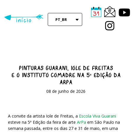
Skip
to
main
PT_BR
content
PINTURAS GUARANI, IOLE DE FREITAS
E O INSTITUTO COMADRE NA 5ª EDIÇÃO DA
ARPA
08 de junho de 2026
A convite da artista Iole de Freitas, a
Escola Viva Guarani
esteve na 5ª Edição da feira de arte
ArPa
em São Paulo na
semana passada, entre os dias 27 e 31 de maio, em uma