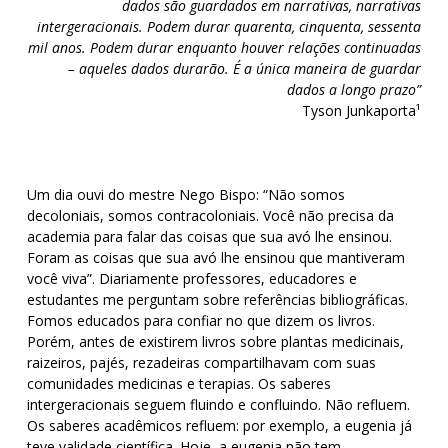
dados são guardados em narrativas, narrativas
intergeracionais. Podem durar quarenta, cinquenta, sessenta
mil anos. Podem durar enquanto houver relações continuadas
– aqueles dados durarão. É a única maneira de guardar
dados a longo prazo”
Tyson Junkaporta¹
Um dia ouvi do mestre Nego Bispo: “Não somos
decoloniais, somos contracoloniais. Você não precisa da
academia para falar das coisas que sua avó lhe ensinou.
Foram as coisas que sua avó lhe ensinou que mantiveram
você viva”. Diariamente professores, educadores e
estudantes me perguntam sobre referências bibliográficas.
Fomos educados para confiar no que dizem os livros.
Porém, antes de existirem livros sobre plantas medicinais,
raizeiros, pajés, rezadeiras compartilhavam com suas
comunidades medicinas e terapias. Os saberes
intergeracionais seguem fluindo e confluindo. Não refluem.
Os saberes acadêmicos refluem: por exemplo, a eugenia já
teve validade científica. Hoje, a eugenia não tem