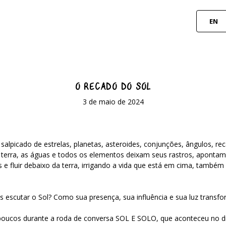
EN
O RECADO DO SOL
3 de maio de 2024
 salpicado de estrelas, planetas, asteroides, conjunções, ângulos, r
erra, as águas e todos os elementos deixam seus rastros, apontam 
 e fluir debaixo da terra, irrigando a vida que está em cima, também
scutar o Sol? Como sua presença, sua influência e sua luz transfo
ucos durante a roda de conversa SOL E SOLO, que aconteceu no dia 