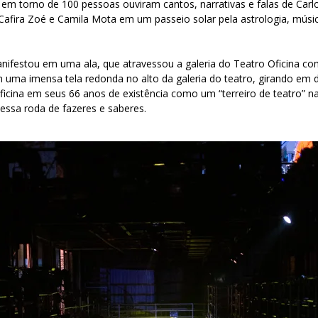
em torno de 100 pessoas ouviram cantos, narrativas e falas de Carlo
afira Zoé e Camila Mota em um passeio solar pela astrologia, música,
nifestou em uma ala, que atravessou a galeria do Teatro Oficina 
m uma imensa tela redonda no alto da galeria do teatro, girando em 
 Oficina em seus 66 anos de existência como um “terreiro de teatro”
essa roda de fazeres e saberes.