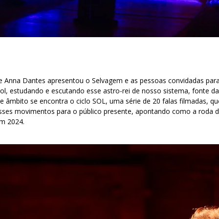
e Anna Dantes apresentou o Selvagem e as pessoas convidadas para
l, estudando e escutando esse astro-rei de nosso sistema, fonte da 
e âmbito se encontra o ciclo SOL, uma série de 20 falas filmadas, qu
sses movimentos para o público presente, apontando como a roda d
em 2024.