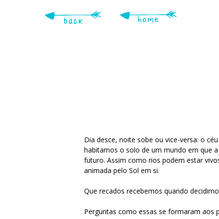
Skip
to
main
content
Dia desce, noite sobe ou vice-versa: o céu
habitamos o solo de um mundo em que a t
futuro. Assim como rios podem estar vivos
animada pelo Sol em si.
Que recados recebemos quando decidimos e
Perguntas como essas se formaram aos po