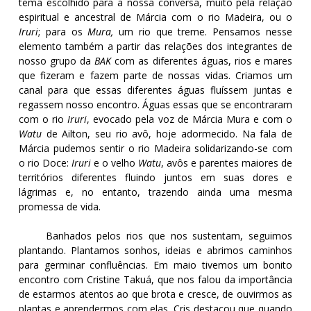
tema escolhido para a nossa conversa, muito pela relação
espiritual e ancestral de Márcia com o rio Madeira, ou o
Iruri
; para os
M
ura
,
um
rio que treme.
Pensamos nesse
elemento também a partir das relações dos integrantes de
nosso grupo da
BAK
com as diferentes águas, rios e mares
que fizeram e fazem parte de nossas vidas. Criamos um
canal para que essas diferentes águas fluíssem juntas e
regassem nosso encontro. Águas essas que se encontraram
com o rio
Iruri
, evocado pela voz de Márcia Mura e com o
Watu
de Ailton, seu rio avô, hoje adormecido.
Na fala de
Márcia pudemos sentir o rio Madeira solidarizando-se com
o rio Doce:
Iruri
e o velho
Watu
, avôs e parentes maiores de
territórios diferentes fluindo juntos em suas dores e
lágrimas e, no entanto, trazendo ainda uma mesma
promessa de vida.
Banhados pelos rios que nos sustentam, seguimos
plantando. Plantamos sonhos, ideias e abrimos caminhos
para germinar confluências. Em maio tivemos um bonito
encontro com Cristine Takuá, que nos falou da importância
de estarmos atentos ao que brota e cresce, de ouvirmos as
plantas e aprendermos com elas. Cris destacou que quando