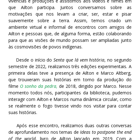
vivências e produções e assistimos aos vídeos e filmes em
que Ailton participa. Juntos conversamos sobre as
motivações que nos levam a criar, ser, estar e pisar
suavemente sobre a terra.
Assim, temos criado um
ambiente virtual e informal de encontros com amigos de
Ailton e pessoas que, de alguma forma, estão colaborando
para que as visões de mundo possam ser ampliadas junto
às cosmovisões de povos indígenas.
Desde o início do
Senta que lá vem história
, no segundo
semestre de 2022, realizamos três edições experimentais. A
primeira delas teve a presença de Ailton e Marco Altberg,
que trouxeram suas histórias em torno da produção do
filme
O sonho da pedra,
de 2018, dirigido por Marco. Nesse
momento todos nós, participantes da biblioteca, pudemos
interagir com Ailton e Marcos numa dinâmica circular, como
se realmente o fogo tivesse vindo nos visitar para contar
suas histórias.
Após esse encontro, realizamos duas outras conversas
de aprofundamento nos temas de
Ideas to postpone the end
of the world
, livro de Ailton lançado em 2019. Com a