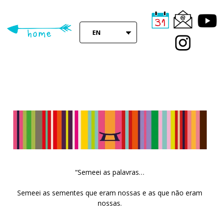
Skip
to
main
EN
content
“Semeei as palavras…
Semeei as sementes que eram nossas e as que não eram
nossas.