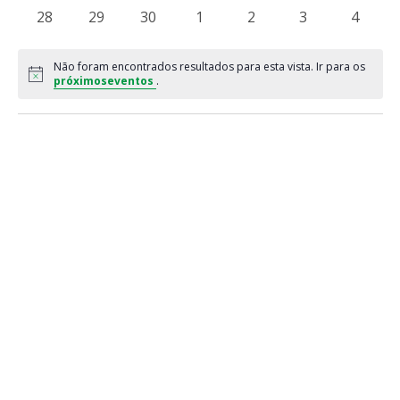
eventos
eventos
eventos
eventos
eventos
eventos
eventos
0
0
0
0
0
0
0
28
29
30
1
2
3
4
eventos
eventos
eventos
eventos
eventos
eventos
evento
Não foram encontrados resultados para esta vista. Ir para os
Notice
próximoseventos
.