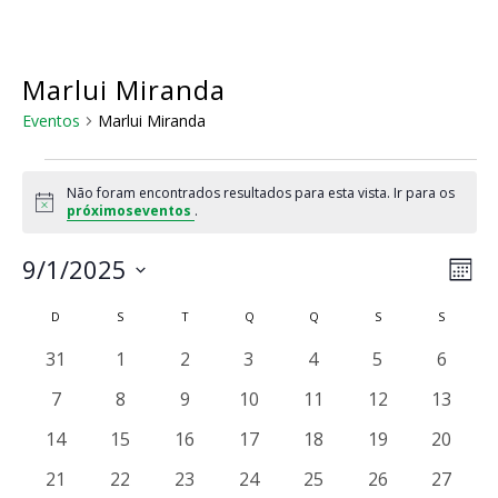
Skip
to
main
content
Marlui Miranda
Eventos
Marlui Miranda
Eventos
Não foram encontrados resultados para esta vista. Ir para os
Notice
próximoseventos
.
Na
Nav
9/1/2025
Mês
do
de
Selecione
visu
Calendárior
D
DOMINGO
S
SEGUNDA-FEIRA
T
TERÇA-FEIRA
Q
QUARTA-FEIRA
Q
QUINTA-FEIRA
S
SEXTA-FEIRA
S
SÁBADO
a
vis
Eve
de
data.
0
0
0
0
0
0
0
31
1
2
3
4
5
6
Eventos
eventos
eventos
eventos
eventos
eventos
eventos
evento
0
0
0
0
0
0
0
7
8
9
10
11
12
13
eventos
eventos
eventos
eventos
eventos
eventos
eventos
0
0
0
0
0
0
0
14
15
16
17
18
19
20
eventos
eventos
eventos
eventos
eventos
eventos
eventos
0
0
0
0
0
0
0
21
22
23
24
25
26
27