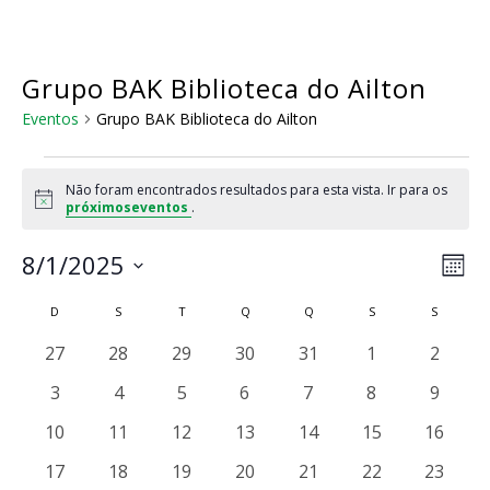
Skip
to
main
content
Grupo BAK Biblioteca do Ailton
Eventos
Grupo BAK Biblioteca do Ailton
Eventos
Não foram encontrados resultados para esta vista. Ir para os
Notice
próximoseventos
.
Na
Nav
8/1/2025
Mês
do
de
Selecione
visu
Calendárior
D
DOMINGO
S
SEGUNDA-FEIRA
T
TERÇA-FEIRA
Q
QUARTA-FEIRA
Q
QUINTA-FEIRA
S
SEXTA-FEIRA
S
SÁBADO
a
vis
Eve
de
data.
0
0
0
0
0
0
0
27
28
29
30
31
1
2
Eventos
eventos
eventos
eventos
eventos
eventos
eventos
evento
0
0
0
0
0
0
0
3
4
5
6
7
8
9
eventos
eventos
eventos
eventos
eventos
eventos
evento
0
0
0
0
0
0
0
10
11
12
13
14
15
16
eventos
eventos
eventos
eventos
eventos
eventos
eventos
0
0
0
0
0
0
0
17
18
19
20
21
22
23