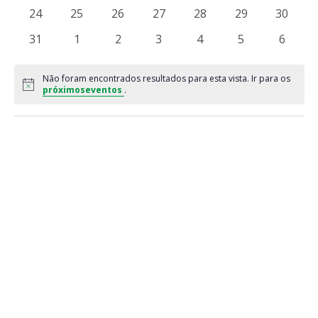
eventos
eventos
eventos
eventos
eventos
eventos
eventos
0
0
0
0
0
0
0
24
25
26
27
28
29
30
eventos
eventos
eventos
eventos
eventos
eventos
eventos
0
0
0
0
0
0
0
31
1
2
3
4
5
6
eventos
eventos
eventos
eventos
eventos
eventos
evento
Não foram encontrados resultados para esta vista. Ir para os
Notice
próximoseventos
.