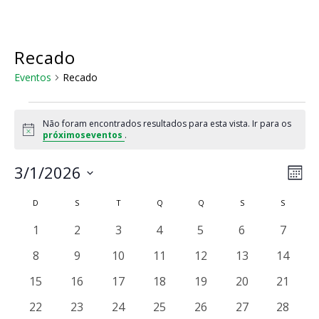
Skip
to
main
content
Recado
Eventos
Recado
Eventos
Não foram encontrados resultados para esta vista. Ir para os
Notice
próximoseventos
.
Na
Nav
3/1/2026
Mês
do
de
Selecione
visu
Calendárior
D
DOMINGO
S
SEGUNDA-FEIRA
T
TERÇA-FEIRA
Q
QUARTA-FEIRA
Q
QUINTA-FEIRA
S
SEXTA-FEIRA
S
SÁBADO
a
vis
Eve
de
data.
0
0
0
0
0
0
0
1
2
3
4
5
6
7
Eventos
eventos
eventos
eventos
eventos
eventos
eventos
evento
0
0
0
0
0
0
0
8
9
10
11
12
13
14
eventos
eventos
eventos
eventos
eventos
eventos
eventos
0
0
0
0
0
0
0
15
16
17
18
19
20
21
eventos
eventos
eventos
eventos
eventos
eventos
eventos
0
0
0
0
0
0
0
22
23
24
25
26
27
28