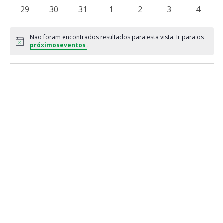
eventos
eventos
eventos
eventos
eventos
eventos
eventos
0
0
0
0
0
0
0
29
30
31
1
2
3
4
eventos
eventos
eventos
eventos
eventos
eventos
evento
Não foram encontrados resultados para esta vista. Ir para os
Notice
próximoseventos
.