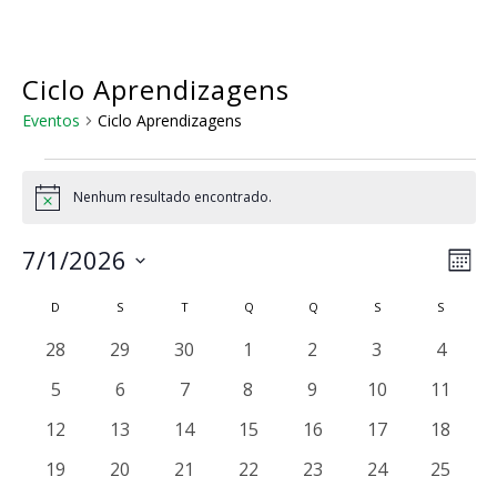
Skip
to
main
content
Ciclo Aprendizagens
Eventos
Ciclo Aprendizagens
Eventos
Nenhum resultado encontrado.
Notice
Na
Nav
7/1/2026
Mês
do
de
Selecione
visu
Calendárior
D
DOMINGO
S
SEGUNDA-FEIRA
T
TERÇA-FEIRA
Q
QUARTA-FEIRA
Q
QUINTA-FEIRA
S
SEXTA-FEIRA
S
SÁBADO
a
vis
Eve
de
data.
0
0
0
0
0
0
0
28
29
30
1
2
3
4
Eventos
eventos
eventos
eventos
eventos
eventos
eventos
evento
0
0
0
0
0
0
0
5
6
7
8
9
10
11
eventos
eventos
eventos
eventos
eventos
eventos
eventos
0
0
0
0
0
0
0
12
13
14
15
16
17
18
eventos
eventos
eventos
eventos
eventos
eventos
eventos
0
0
0
0
0
0
0
19
20
21
22
23
24
25
eventos
eventos
eventos
eventos
eventos
eventos
eventos