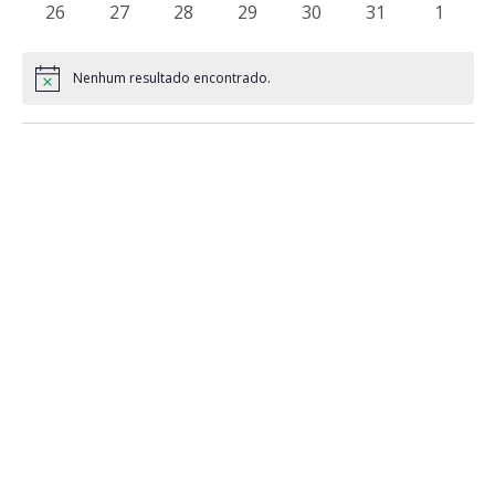
0
0
0
0
0
0
0
26
27
28
29
30
31
1
eventos
eventos
eventos
eventos
eventos
eventos
evento
Nenhum resultado encontrado.
Notice