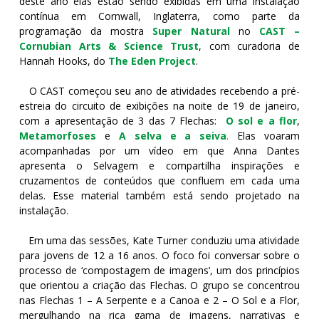
deste ano elas estão sendo exibidas em uma instalação
contínua em Cornwall, Inglaterra, como parte da
programação da mostra
Super Natural
no
CAST –
Cornubian Arts & Science Trust
, com curadoria de
Hannah Hooks, do
The Eden Project
.
O CAST começou seu ano de atividades recebendo a pré-
estreia do circuito de exibições na noite de 19 de janeiro,
com a apresentação de 3 das 7 Flechas:
O sol e a flor
,
Metamorfoses
e
A selva e a seiva
.
Elas voaram
acompanhadas por um vídeo em que Anna Dantes
apresenta o Selvagem e compartilha inspirações e
cruzamentos de conteúdos que confluem em cada uma
delas. Esse material também está sendo projetado na
instalação.
Em uma das sessões, Kate Turner conduziu uma atividade
para jovens de 12 a 16 anos. O foco foi conversar sobre o
processo de ‘compostagem de imagens’, um dos princípios
que orientou a criação das Flechas. O grupo se concentrou
nas Flechas 1 – A Serpente e a Canoa e 2 – O Sol e a Flor,
mergulhando na rica gama de imagens, narrativas e