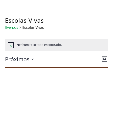
Skip
to
main
content
Escolas Vivas
Eventos
Escolas Vivas
Eventos
Nenhum resultado encontrado.
Notice
Na
Nav
Próximos
Lista
do
de
Selecione
visu
a
vis
Eve
data.