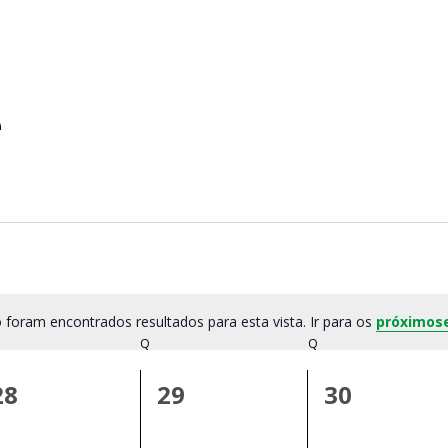
e
 foram encontrados resultados para esta vista. Ir para os
próximos
Notice
ÇA-FEIRA
Q
QUARTA-FEIRA
Q
QUINTA-FEIRA
0
0
0
28
29
30
evento,
evento,
evento,