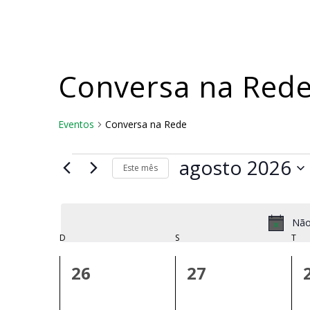
Skip
to
main
content
Conversa na Red
Eventos
Conversa na Rede
Eventos
agosto 2026
Este mês
Selecione
a
data.
Não
Calendárior
D
DOMINGO
S
SEGUNDA-FEIRA
T
TER
de
0
0
26
27
Eventos
evento,
evento,