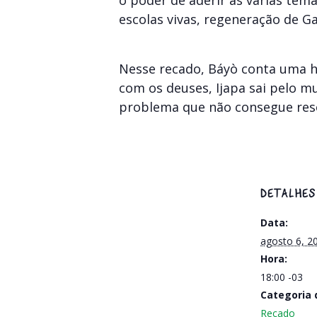
o poder de aderir às várias tem
escolas vivas, regeneração de Ga
Nesse recado, Báyò conta uma h
com os deuses, Ijapa sai pelo m
problema que não consegue reso
DETALHES
Data:
agosto 6, 2
Hora:
18:00
-03
Categoria 
Recado