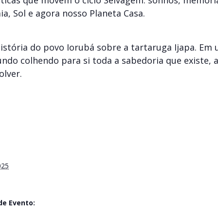
áticas que movem o ciclo Selvagem: sonhos, memória
ia, Sol e agora nosso Planeta Casa.
istória do povo Iorubá sobre a tartaruga Ijapa. E
undo colhendo para si toda a sabedoria que existe,
lver.
025
de Evento: