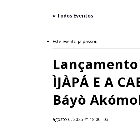
Skip
to
« Todos Eventos
main
content
Este evento já passou.
Lançamento 
ÌJÀPÁ E A CA
Báyò Akómol
agosto 6, 2025 @ 18:00
-03