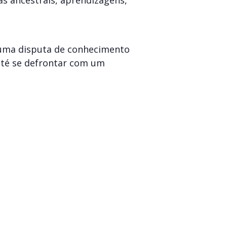
s ancestrais, aprendizagens,
m uma disputa de conhecimento
 até se defrontar com um