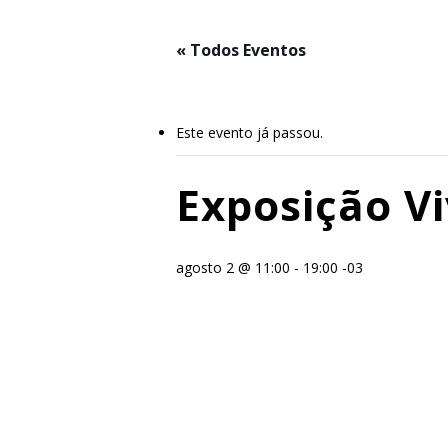
Skip
to
« Todos Eventos
main
content
Este evento já passou.
Exposição Vi
agosto 2 @ 11:00
-
19:00
-03