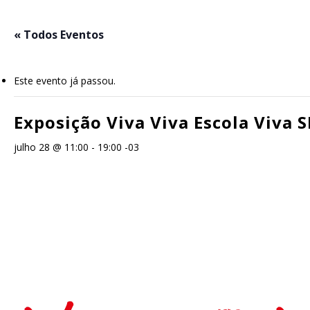
Skip
to
« Todos Eventos
main
content
Este evento já passou.
Exposição Viva Viva Escola Viva S
julho 28 @ 11:00
-
19:00
-03