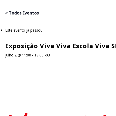
Skip
to
« Todos Eventos
main
content
Este evento já passou.
Exposição Viva Viva Escola Viva S
julho 2 @ 11:00
-
19:00
-03