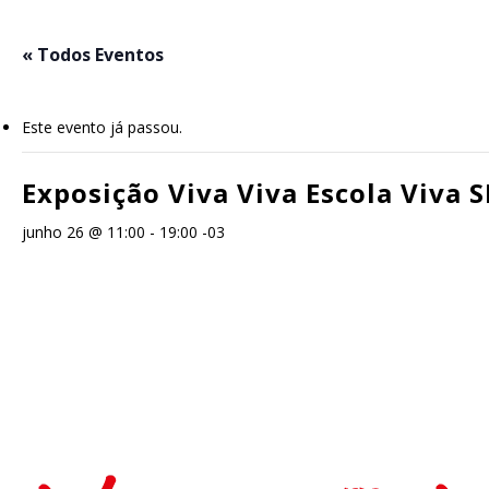
Skip
to
« Todos Eventos
main
content
Este evento já passou.
Exposição Viva Viva Escola Viva S
junho 26 @ 11:00
-
19:00
-03