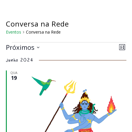
Skip
to
main
content
Conversa na Rede
Eventos
Conversa na Rede
Eventos
Na
Nav
Próximos
Lista
do
de
Selecione
visu
junho 2024
a
vis
Eve
data.
QUA
19