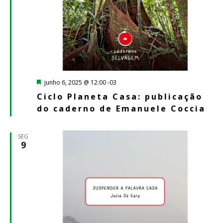
Destacado
junho 6, 2025 @ 12:00
-03
Ciclo Planeta Casa: publicação
do caderno de Emanuele Coccia
SEG
9