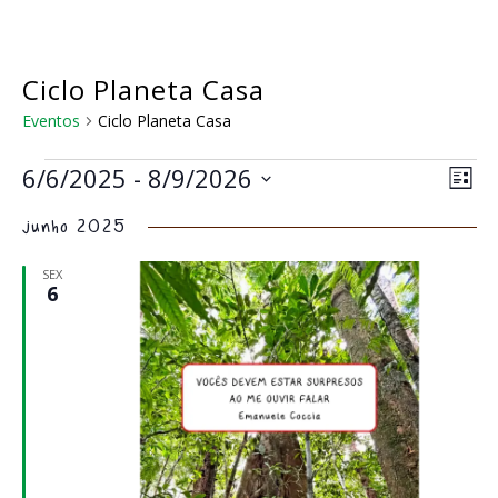
Skip
to
main
content
Ciclo Planeta Casa
Eventos
Ciclo Planeta Casa
Eventos
Na
Nav
6/6/2025
 - 
8/9/2026
Lista
do
de
Selecione
visu
junho 2025
a
vis
Eve
data.
SEX
6