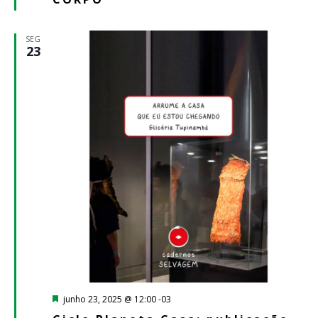
SEG
23
Destacado
junho 23, 2025 @ 12:00
-03