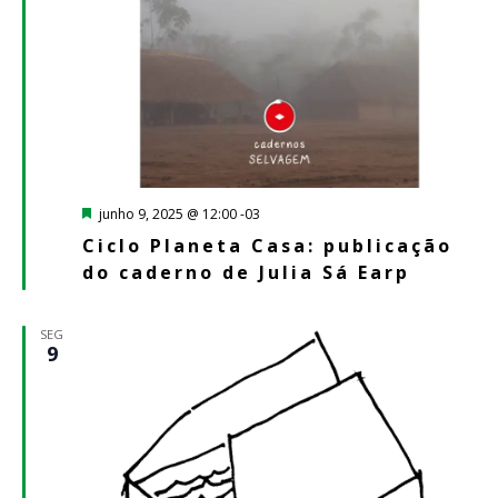
Destacado
junho 9, 2025 @ 12:00
-03
Ciclo Planeta Casa: publicação
do caderno de Julia Sá Earp
SEG
9