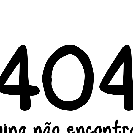
40
gina não encontr