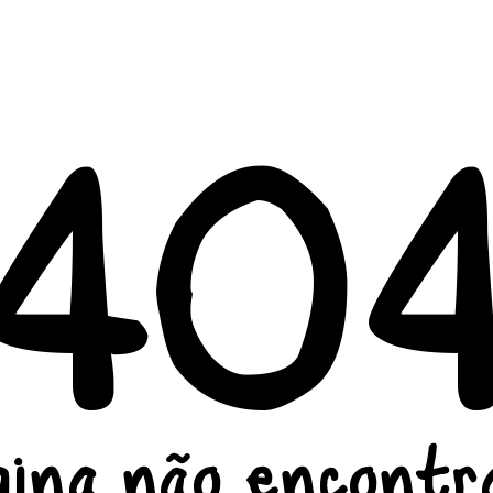
40
gina não encontr